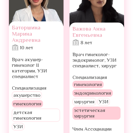
Баторшина
Важова Анна
Марина
Евгеньевна
Андреевна
8 лет
10 лет
Врач гинеколог-
Врач акушер-
эндокринолог, УЗИ
гинеколог ІІ
специалист, хирург
категории, УЗИ
специалист
Специализация
гинекология
Специализация
эндокринология
акушерство
хирургия
УЗИ
гинекология
эстетическая
детская
хирургия
гинекология
УЗИ
Член Ассоциации