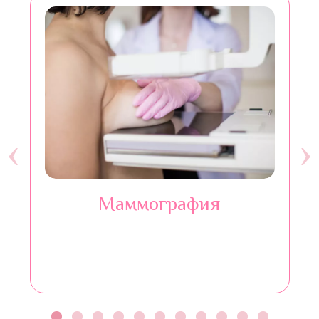
‹
›
Маммография