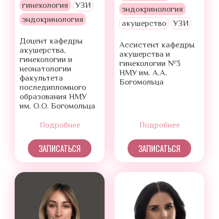
гинекология
УЗИ
эндокринология
эндокринология
акушерство
УЗИ
Доцент кафедры
Ассистент кафедры
акушерства,
акушерства и
гинекологии и
гинекологии №3
неонатологии
НМУ им. А.А.
факультета
Богомольца
последипломного
образования НМУ
им. О.О. Богомольца
Подробнее
Подробнее
ЗАПИСАТЬСЯ
ЗАПИСАТЬСЯ