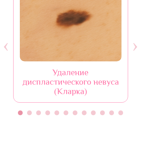
‹
›
Удаление
диспластического невуса
(Кларка)