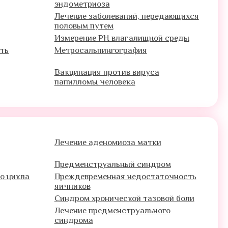
эндометриоза
Лечение заболеваний, передающихся
половым путем
Измерение PH влагалищной среды
сть
Метросальпингография
Вакцинация против вируса
папилломы человека
Лечение аденомиоза матки
Предменструальный синдром
о цикла
Преждевременная недостаточность
яичников
Синдром хронической тазовой боли
Лечение предменструального
синдрома