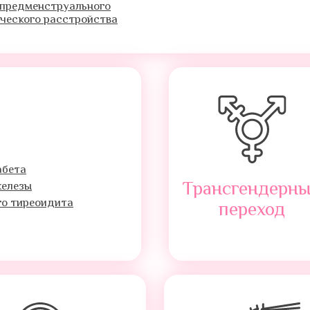
 предменструального
ческого расстройства
абета
Трансгендерн
железы
го тиреоидита
переход