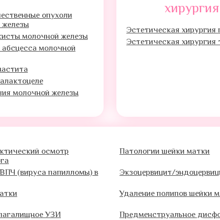
хирургия
ественные опухоли
 железы
Эстетическая хирургия 
кисты молочной железы
Эстетическая хирургия 
 абсцесса молочной
мастита
галактоцеле
зия молочной железы
ктический осмотр
Патологии шейки матки
ога
ВПЧ (вируса папилломы) в
Экзоцервицит/эндоцервиц
атки
Удаление полипов шейки 
лагалищное УЗИ
Предменструальное дисф