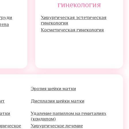
гинекология
груди
Хирургическая эстетическая
гинекология
тела
Косметическая гинекология
Эрозия шейки матки
ит
Дисплазия шейки матки
матки
Удаление папиллом на гениталиях
(кондилом)
орическое
Хирургическое лечение