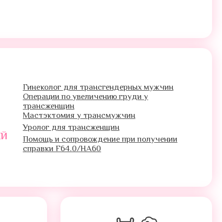
Гинеколог для трансгендерных мужчин
Операции по увеличению груди у
трансженщин
Мастэктомия у трансмужчин
Уролог для трансженщин
ый
Помощь и сопровождение при получении
справки F64.0/HA60