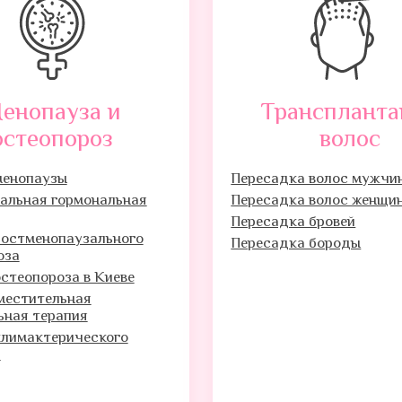
енопауза и
Транспланта
остеопороз
волос
менопаузы
Пересадка волос мужчи
альная гормональная
Пересадка волос женщи
Пересадка бровей
постменопаузального
Пересадка бороды
оза
стеопороза в Киеве
местительная
ьная терапия
климактерического
а