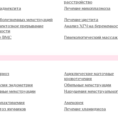
расстройство
 аднексита
Лечение микоплазмоза
 болезненных менструаций
Лечение цистита
ентозное прерывание
Анализ ХГЧ на беременно
ности
е ВМС
Гинекологический массаж
риоз
Ациклические маточные
кровотечения
азия эндометрия
Обильные менструации
нные менструации
Нарушения менструальног
олактинемия
Аменорея
тоз яичников
Лечение хламидиоза