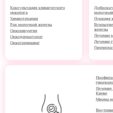
Консультация клинического
Доброкач
онколога
молочной
Химиотерапия
Пункция 
Рак молочной железы
Вскрытие
железы
Онкохирургия
Лечение 
Онкодерматолог
Лечение 
Онкоскриннинг
Гиперпла
Профила
гинекол
Лечение 
Киеве
Миома м
Внутрив