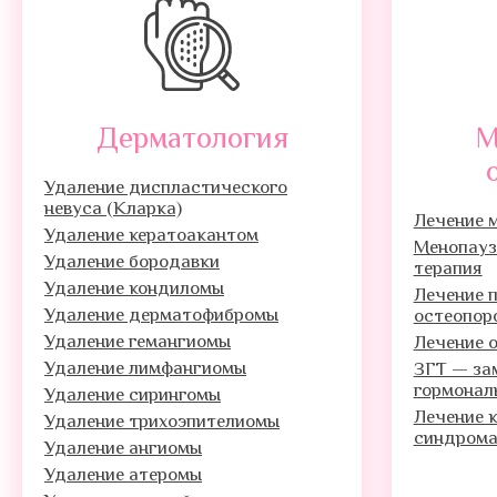
Дерматология
М
Удаление диспластического
невуса (Кларка)
Лечение 
Удаление кератоакантом
Менопауз
Удаление бородавки
терапия
Удаление кондиломы
Лечение 
Удаление дерматофибромы
остеопор
Удаление гемангиомы
Лечение о
Удаление лимфангиомы
ЗГТ — за
гормонал
Удаление сирингомы
Лечение 
Удаление трихоэпителиомы
синдром
Удаление ангиомы
Удаление атеромы