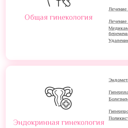
Лечение
Общая гинекология
Лечение
Медикам
беремен
Удалени
Эндомет
Гиперпл
Болезне
Гиперпр
Поликис
Эндокринная гинекология