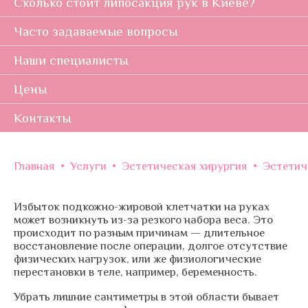
Сколько стоит липосакция рук в Киеве?
Часто задаваемые вопросы
Наши специалисты
Цены
Контакты
Главная
•
Услуги
•
Эстетическая хирургия
•
Эстетич
Избыток подкожно-жировой клетчатки на руках
может возникнуть из-за резкого набора веса. Это
происходит по разным причинам — длительное
восстановление после операции, долгое отсутствие
физических нагрузок, или же физиологические
перестановки в теле, например, беременность.
Убрать лишние сантиметры в этой области бывает