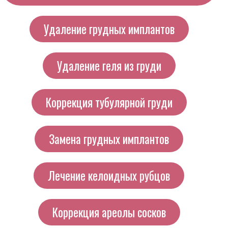
Удаление грудных имплантов
Удаление геля из груди
Коррекция тубулярной груди
Замена грудных имплантов
Лечение келоидных рубцов
Коррекция ареолы сосков