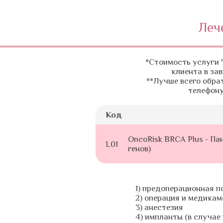
Леч
*Стоимость услуги 
клиента в за
**Лучше всего обра
телефону
Код
OncoRisk BRCA Plus - Па
L01
генов)
1) предоперационная п
2) операция и медикам
3) анестезия
4) импланты (в случае