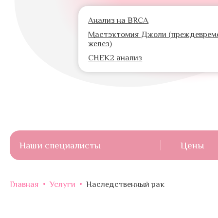
Анализ на BRCA
Мастэктомия Джоли (преждеврем
желез)
CHEK2 анализ
Наши специалисты
Цены
Главная
•
Услуги
•
Наследственный рак