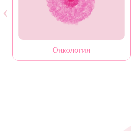
‹
Онкология