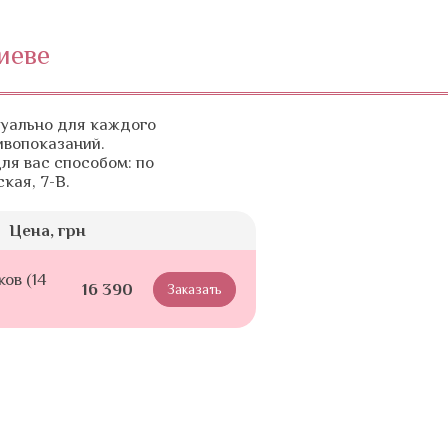
иеве
дуально для каждого
ивопоказаний.
ля вас способом: по
кая, 7-В.
Цена, грн
ов (14
16 390
Заказать