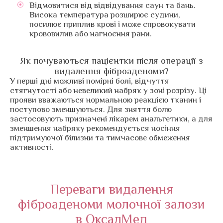
Відмовитися від відвідування саун та бань.
Висока температура розширює судини,
посилює приплив крові і може спровокувати
крововилив або нагноєння рани.
Як почуваються пацієнтки після операції з
видалення фіброаденоми?
У перші дні можливі помірні болі, відчуття
стягнутості або невеликий набряк у зоні розрізу. Ці
прояви вважаються нормальною реакцією тканин і
поступово зменшуються. Для зняття болю
застосовують призначені лікарем анальгетики, а для
зменшення набряку рекомендується носіння
підтримуючої білизни та тимчасове обмеження
активності.
Переваги видалення
фіброаденоми молочної залози
в ОксалМед