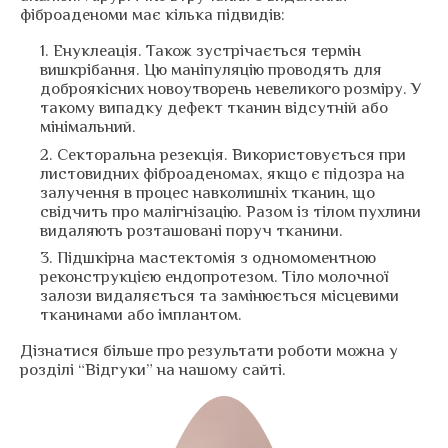
фіброаденоми має кілька підвидів:
Енуклеація. Також зустрічається термін
вишкрібання. Цю маніпуляцію проводять для
доброякісних новоутворень невеликого розміру. У
такому випадку дефект тканин відсутній або
мінімальний.
Секторальна резекція. Використовується при
листовидних фіброаденомах, якщо є підозра на
залучення в процес навколишніх тканин, що
свідчить про малігнізацію. Разом із тілом пухлини
видаляють розташовані поруч тканини.
Підшкірна мастектомія з одномоментною
реконструкцією ендопротезом. Тіло молочної
залози видаляється та замінюється місцевими
тканинами або імплантом.
Дізнатися більше про результати роботи можна у
розділі “Відгуки” на нашому сайті.