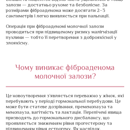
залози — достатньо рухоме та безболісне. За
розмірами фіброаденома може досягати 2–3
сантиметрів і легко виявляється при пальпації.
Операція при фіброаденомі молочної залози
проводиться при підвищеному ризику малігнізації
пухлини — тобто її перетворення з доброякісної у
злоякісну.
Чому виникає фіброаденома
молочної залози?
Це новоутворення з’являється переважно у жінок, які
перебувають у періоді гормональної перебудови. Це
може бути статеве дозрівання, пременопауза та
менопауза, вагітність та лактація. Перелічені явища
призводять до гормонального дисбалансу, що
проявляється зниженням рівня прогестерону та
підвищенням рівня естрогену. Як наслідок,