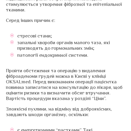
стимулюється утворення фіброзної та епітеліальної
тканини.
Серед інших причин є:
стресові стани;
запальні хвороби органів малого таза, які
призводять до гормональних змін;
патології ендокринної системи.
Пройти обстеження та операцію з видалення
фіброаденоми грудей можна в Києві у клініці
OKSALmed. Перед виконанням операції пацієнтка
повинна записатися на консультацію до лікаря, щоб
оцінити ризики та визначити обсяг втручання.
Вартість процедури вказана у розділі “Ціни”.
Злоякісні пухлини, на відміну від доброякісних,
завдають шкоди організму, оскільки:
є енергетичними “пастками”. Такі