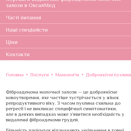
залози в ОксалМед
Часті питання
Наші спеціалісти
Ціни
Контакти
Головна
•
Послуги
•
Мамологія
•
Доброякісні пухлин
Фіброаденома молочної залози — це доброякісне
новоутворення, яке частіше зустрічається у жінок
репродуктивного віку. З часом пухлина схильна до
регресії і не викликає специфічної симптоматики,
але в деяких випадках може з’явитися необхідність у
видаленні фіброаденоми грудей.
Більшість пацієнток відзначають ущільнення в товщі