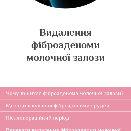
Видалення
фіброаденоми
молочної залози
Чому виникає фіброаденома молочної залози?
Методи лікування фіброаденоми грудей
Післяопераційний період
Переваги видалення фіброаденоми молочної