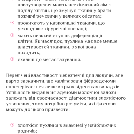
новоутворення мають нескінченний ліміт
поділу клітин, що змушує тканину брати
поживні речовини у великих обсягах;
проникають у навколишні тканини, що
ускладнює хірургічні операції;
мають низький ступінь диференціації
клітин. Як наслідок, пухлина має все менше
властивостей тканини, з якої вона
походить;
схильні до метастазування.
Перелічені властивості небезпечні для людини, але
варто зазначити, що малігнізація фіброаденоми
спостерігається лише в трьох відсотках випадків.
Успішність видалення аденоми молочної залози
залежить від своєчасності діагностики злоякісного
утворення, тому потрібно розуміти, які фактори
можуть до цього призвести:
злоякісні пухлини в анамнезі у найближчих
родичів;