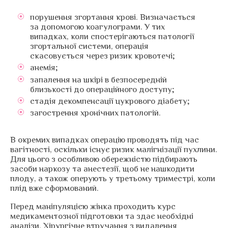
порушення згортання крові. Визначається
за допомогою коагулограми. У тих
випадках, коли спостерігаються патології
згортальної системи, операція
скасовується через ризик кровотечі;
анемія;
запалення на шкірі в безпосередній
близькості до операційного доступу;
стадія декомпенсації цукрового діабету;
загострення хронічних патологій.
В окремих випадках операцію проводять під час
вагітності, оскільки існує ризик малігнізації пухлини.
Для цього з особливою обережністю підбирають
засоби наркозу та анестезії, щоб не нашкодити
плоду, а також оперують у третьому триместрі, коли
плід вже сформований.
Перед маніпуляцією жінка проходить курс
медикаментозної підготовки та здає необхідні
аналізи. Хірургічне втручання з видалення