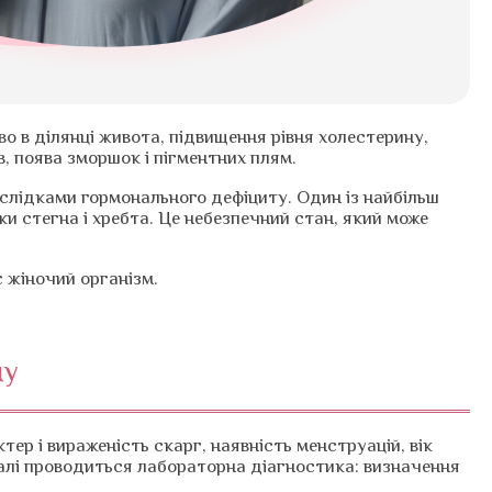
о в ділянці живота, підвищення рівня холестерину,
в, поява зморшок і пігментних плям.
аслідками гормонального дефіциту. Один із найбільш
и стегна і хребта. Це небезпечний стан, який може
 жіночий організм.
му
р і вираженість скарг, наявність менструацій, вік
Далі проводиться лабораторна діагностика: визначення