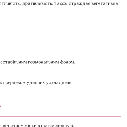
ітливість, дратівливість. Також страждає вегетативна
 нестабільним гормональним фоном.
х і серцево-судинних ускладнень.
у
 від стану жінки в постменопаузі.