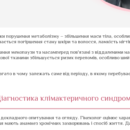
и порушення метаболізму – збільшення маси тіла, особлив
чається погіршення стану шкіри та волосся, ламкість нігті
стання менопаузи та насамперед пов'язані з віддаленими н
ової тканини збільшується ризик переломів, особливо шийк
гато в чому залежать саме від періоду, в якому перебуває
іагностика клімактеричного синдро
окладного опитування та огляду. Гінеколог оцінює характе
ня мають анамнез хронічних захворювань і спосіб життя. 