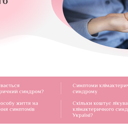
го
ивається
Симптоми клімактери
еричний синдром?
синдрому
особу життя на
Скільки коштує лікув
ння симптомів
клімактеричного синд
Україні?