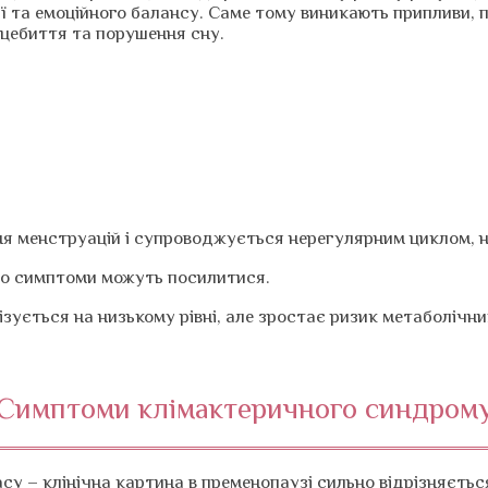
ї та емоційного балансу. Саме тому виникають припливи, п
рцебиття та порушення сну.
ння менструацій і супроводжується нерегулярним циклом,
ого симптоми можуть посилитися.
зується на низькому рівні, але зростає ризик метаболічни
Симптоми клімактеричного синдром
у – клінічна картина в пременопаузі сильно відрізняється