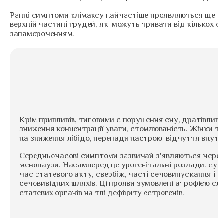
Ранні симптоми клімаксу найчастіше проявляються ще до
верхній частині грудей, які можуть тривати від кілько
запамороченням.
Крім припливів, типовими є порушення сну, дратівлив
зниження концентрації уваги, стомлюваність. Жінки
на зниження лібідо, перепади настрою, відчуття внут
Середньочасові симптоми зазвичай з'являються через
менопаузи. Насамперед це урогенітальні розлади: сух
час статевого акту, свербіж, часті сечовипускання і 
сечовивідних шляхів. Ці прояви зумовлені атрофією 
статевих органів на тлі дефіциту естрогенів.