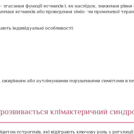
гасання функції яєчників і, як наслідок, зниження рівня 
алення яєчників або проведення хіміо- чи променевої терап
ають індивідуальні особливості:
, ожирінням або аутоімунними порушеннями симптоми в пер
 розвивається клімактеричний синдр
цитом естрогенів, які відіграють ключову роль у регуляції