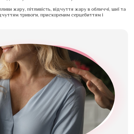
иви жару, пітливість, відчуття жару в обличчі, шиї та
ідчуттям тривоги, прискореним серцебиттям і