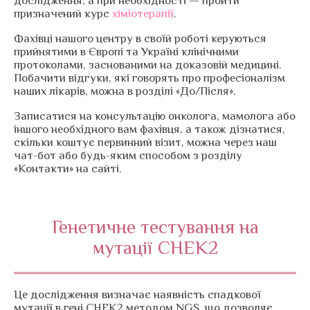
дослідження, а при необхідності — пройти
призначений курс
хіміотерапії
.
Фахівці нашого центру в своїй роботі керуються
прийнятими в Європі та Україні клінічними
протоколами, заснованими на доказовій медицині.
Побачити відгуки, які говорять про професіоналізм
наших лікарів, можна в розділі «До/Після».
Записатися на консультацію онколога, мамолога або
іншого необхідного вам фахівця, а також дізнатися,
скільки коштує первинний візит, можна через наш
чат-бот або будь-яким способом з розділу
«Контакти» на сайті.
Генетичне тестування на
мутації CHEK2
Це дослідження визначає наявність спадкової
мутації в гені CHEK2 методом NGS, що дозволяє