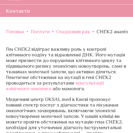
Контакти
Головна
•
Послуги
•
Спадковий рак
•
CHEK2 аналіз
Ген CHEK2 відіграє важливу роль у контролі
клітинного поділу та відновленні ДНК. Його мутація
може призвести до порушення клітинного циклу та
підвищеного ризику злоякісних новоутворень, саме в
тканинах молочної залози, що активно діляться.
Генетичне обстеження на мутації в гені CHEK2
проводиться за результатами
консультації
клінічного онколога
або мамолога.
Медичний центр OKSAL.med в Києві пропонує
повний спектр послуг з діагностики та лікування
онкологічних захворювань, включаючи злоякісні
новоутворення молочної залози. У нашій клініці ви
можете пройти обстеження на мутацію гена CHEK2,
необхідні для уточнення діагнозу інструментальні