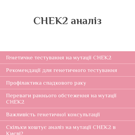
CHEK2 аналіз
Генетичне тестування на мутації CHEK2
Рекомендації для генетичного тестування
Профілактика спадкового раку
Переваги раннього обстеження на мутації
CHEK2
Важливість генетичної консультації
Скільки коштує аналіз на мутації CHEK2 в
Києві?